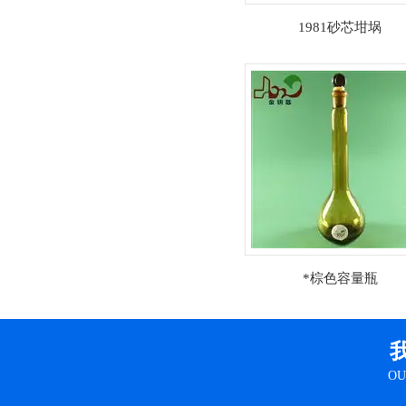
1981砂芯坩埚
*棕色容量瓶
OU