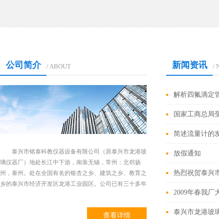
公司简介
新闻资讯
/ ABOUT
/
解析四氟滴定
国家工商总局受
简述流量计的
泰兴市铭泰科教仪器设备有限公司（原泰兴市龙港玻
放假通知
璃仪器厂）地处长江中下游，南靠无锡，常州；北邻扬
热烈祝贺泰兴
州，泰州。处在全国有名的银杏之乡、建筑之乡、教育之
乡的泰兴市经济开发区龙港工业园区。公司已有三十多年
司
2009年春我厂
的历史。主要生产有机制备仪,有机化学制备仪,四氟滴定
管,四氟分液漏斗等科研、教学、医药、石油化工、环
泰兴市龙港玻
查看详情
保、生物实验用玻璃仪器、物化仪器、教学仪器、标准磨