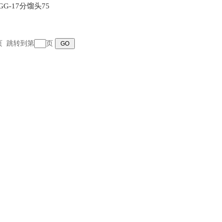
G-17分馏头75
末页 跳转到第
页