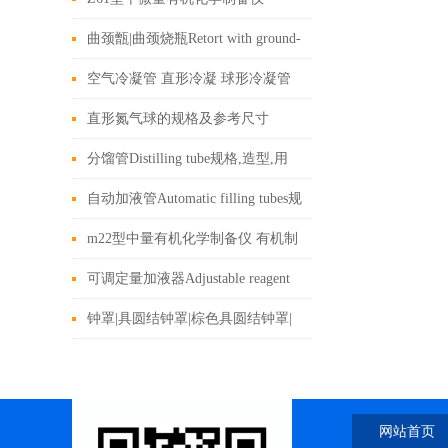
备仪 制备仪生产厂家
曲颈甑|曲颈烧瓶Retort with ground-
in glass stopper规格,造型,用途,使用
空气冷凝管 直形冷凝 球形冷凝管
方法
蛇形冷凝管 蛇形回流冷凝管 直形
直形氮气球的规格及参考尺寸
回流冷凝管规格,造型,用途,使用方
分馏管Distilling tube规格,造型,用
法
途,使用方法
自动加液管Automatic filling tubes规
格,造型,用途,使用方法
m22型中量有机化学制备仪 有机制
备仪 玻璃仪器生产厂家
可调定量加液器Adjustable reagent
dispensers规格,造型,用途,使用方法
钟罩|具圆结钟罩|棕色具圆结钟罩|
（英文名）BELL JARS规格,造型,
用途,使用方法
网站首页