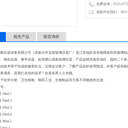
免费咨询：0523-8772
发邮件给我们：5022145
相关产品
留言询价
科教仪器设备有限公司（原泰兴市龙港玻璃仪器厂）是江苏地区具有规模效应的玻璃制
器、物化仪器、教学仪器、标准磨口成套玻璃仪器，产品远销东南亚地区，国内二十多
支由技术骨干组成的服务队伍，定期走访客户，了解产品在的使用情况，向客户提供相
客满意，是我们永恒的追求”! 欢迎各界人士光顾。
用于化学分析、卫生检验、制药工业、生物制品等方面不同物质的过滤。
型号：
10ml-1
10ml-2
10ml-3
10ml-4
30ml-1