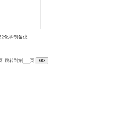
T32化学制备仪
末页 跳转到第
页