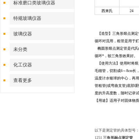
标准磨口类玻璃仪器
西来氏
24
特规玻璃仪器
玻璃仪器
【造型】三角形熔点测定
循环对流用，粗管是用于
椭圆形熔点测定管是代氏
未分类
循环*，较三角形效果好。
【使用方法】使用时将熔
化工仪器
毛细管，切割成6～8cm
温度计水银球的中心，再
查看更多
管粗管(或弯曲支管)底部
度的升高度数，随时记录
【用途】适用子对固体物
以下是测定管的具体型号
1251
三角形融点测定管