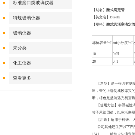
标准磨口类玻璃仪器
【别名】
酸式滴定管
【英文名】Burette
特规玻璃仪器
【规格】
酸式具活塞滴定
玻璃仪器
标称容量/mL
zui小分度/mL
未分类
10
0.05
20
0. 1
化工仪器
查看更多
【造型】是一根具有刻度
速，管的上端制成较厚实
晰，棕色是盛装遇光易变
【使用方法】参照碱性滴
芯子尾部凹处，以免活塞
【用途】适用于科研、大
公司其他还生产以下产
1641 碱性皮头滴定管