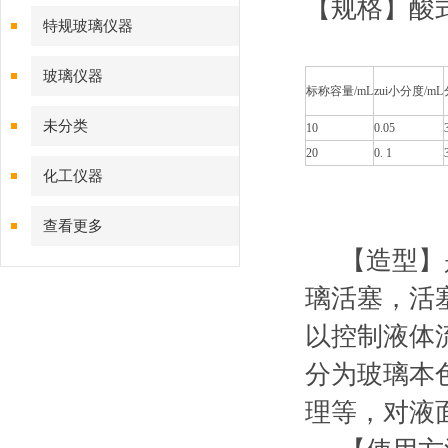
【规格】酸
特规玻璃仪器
玻璃仪器
标称容量/mL
zui小分度/mL
未分类
10
0.05
20
0. 1
化工仪器
查看更多
【造型】是
璃活塞，活
以控制液体
分为玻璃本
理等，对液