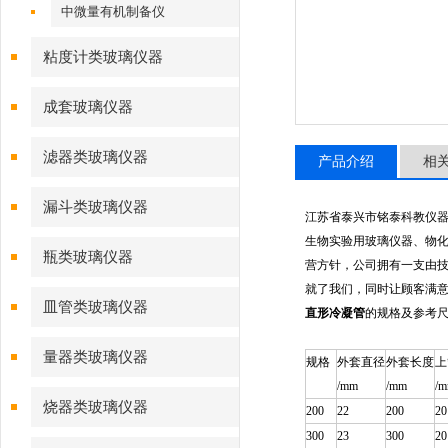
中微量有机制备仪
粘度计类玻璃仪器
成套玻璃仪器
滤器类玻璃仪器
产品介绍
相
漏斗类玻璃仪器
江苏省泰兴市铭泰科教仪
生物实验用玻璃仪器、物化
瓶类玻璃仪器
营方针，公司拥有一支由技
就了我们，同时让顾客满意
皿管类玻璃仪器
直形冷凝管
的规格及参考
量器类玻璃仪器
规格
外套直径
外套长度
上
/mm
/mm
/
烧器类玻璃仪器
200
22
200
20
300
23
300
20