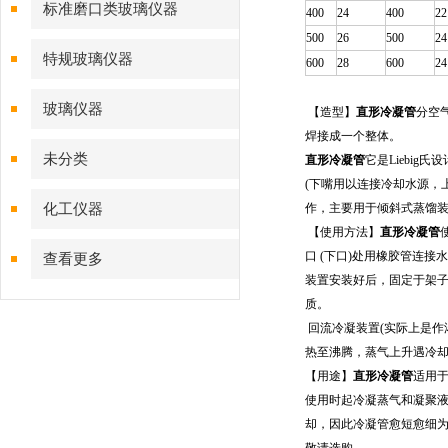
标准磨口类玻璃仪器
400
24
400
22
500
26
500
24
特规玻璃仪器
600
28
600
24
玻璃仪器
【造型】
直形冷凝管
分空
焊接成一个整体。
未分类
直形冷凝管
它是Liebi
(下嘴用以连接冷却水源，
化工仪器
作，主要用于倾斜式蒸馏
【使用方法】
直形冷凝管
口 (下口)处用橡胶管连
查看更多
装置安装好后，固定于架
质。
回流冷凝装置(实际上是作
热至沸腾，蒸气上升遇冷
【用途】
直形冷凝管
适用
使用时起冷凝蒸气和凝聚
却，因此冷凝管愈短愈细