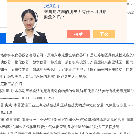
免费咨询：0523-8772
欢迎您！
来自局域网的朋友！有什么可以帮
发邮件给我们：5022145
助您的吗？
相关产品
留言询价
市铭泰科教仪器设备有限公司（原泰兴市龙港玻璃仪器厂）是江苏地区具有规模效应的
璃仪器、物化仪器、教学仪器、标准磨口成套玻璃仪器，产品远销东南亚地区，国内二
司拥有一支由技术骨干组成的服务队伍，定期走访客户，了解产品在的使用情况，向客
时让顾客满意，是我们永恒的追求"! 欢迎各界人士光顾。
测定器
产品介绍
定器 座式: 本器适应燃烧法测定有机化合物氮的含量,详细使用方法参考有机元素定量分析一书. 气体量管容
------------------ 50 0.1 125 100 0.2 250
 夹式: 本器适应工业上测定硝酸盐和亚硝酸盐类物质中氮的含量. 气体量管容量ml zui小分度ml 水准球容量ml ----
 0.2 150
测定器 双量管式: 本器适应工业研究上对可溶性硝化纤维(硝华棉)试验测定氮的含量. 每套包括下列
1%容积240,36ml 3.气体调压管; 4.气体反应管; 5.水准球500ml 2只; 6.三叉联接管