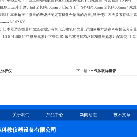
测氮计: 本器适用于工业上测定硝酸盐和亚硝酸盐类物质中的氮含量. 每套包括下列零件: 1.氮气量
体积30ml zui小分度0.1ml 全长约730mm 3.反应管 1只 管外径Φ50mm 全长约300mm 4.
氮素计: 本器适应半微量的燃烧法测定有机化合物氮的含量,,详细使用方法参考有机元素定量分析一书. 刻度容
--------- 8 0.02 600
素计: 本器适应微量的燃烧法测定有机化合物氮的含量,,详细使用方法参考有机元素定量分析一书. 刻度容量ml z
-------- 1.5 0.01 500 1927 微量氮素计下管活塞: 该活塞与1925及1926微量氮素计配套使用. 活塞孔径mm 活塞全
炔分析仪
下一篇：
* 气体取样量管
关于我们
产品中心
新闻动态
技术文章
泰科教仪器设备有限公司