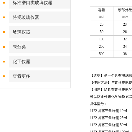
标准磨口类玻璃仪器
容量
颈部外径
特规玻璃仪器
/mL
/mm
25
23
玻璃仪器
50
26
100
32
未分类
250
34
500
38
化工仪器
【造型】
是一个具有玻璃
查看更多
【使用方法】
与锥形烧瓶
【用途】
除具有锥形烧瓶
可以防止外来化学物质 (C
具体型号：
1122 具塞三角烧瓶 10ml
1122 具塞三角烧瓶 25ml
1122 具塞三角烧瓶 50ml