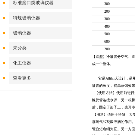
标准磨口类玻璃仪器
300
200
特规玻璃仪器
300
400
玻璃仪器
500
600
未分类
200
【造型】冷凝管分空气、
化工仪器
成一个整体。
查看更多
它是Allihn氏设计
凝管的长度，提高蒸馏效
【使用方法】使用前进行
橡胶管连接水源，另一根
后，固定于架子上，先开
【用途】适用于科研、大
凝蒸气和凝聚液滴的作用
管愈短愈细为宜。另一方