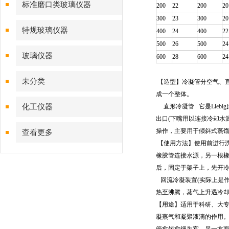
标准磨口类玻璃仪器
200
22
200
20
300
23
300
20
特规玻璃仪器
400
24
400
22
500
26
500
24
玻璃仪器
600
28
600
24
未分类
【造型】冷凝管分空气、
成一个整体。
化工仪器
直形冷凝管 它是Lie
出口(下嘴用以连接冷却水
操作，主要用于倾斜式蒸
查看更多
【使用方法】使用前进行
橡胶管连接水源，另一根
后，固定于架子上，先开
回流冷凝装置(实际上是
热至沸腾，蒸气上升遇冷
【用途】适用于科研、大
凝蒸气和凝聚液滴的作用