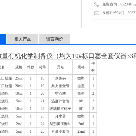
免费咨询：0523-8772
发邮件给我们：5022145
相关产品
留言询价
微量有机化学制备仪
（均为10#标口塞全套仪器33
件
品名
规格
件数
货号
品名
规格
数
三口烧瓶
25ml
1
18
蒸馏头
微型
1
二口烧瓶
20ml
1
19
具支接受管
微型
1
底烧瓶
10ml
1
20
空心塞
微型
2
底烧瓶
5ml
1
21
温度计套管
10°
2
形烧瓶
10ml
1
22
玻璃搅拌磁子
10°
2
形烧瓶
5ml
1
23
分水器
微型
1
底烧瓶
2ml
1
24
梨形恒压漏斗
2ml
1
角烧瓶
5ml
1
25
直形冷凝管
25ml
1