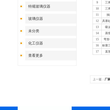
9
三
特规玻璃仪器
10
三
11
抽
玻璃仪器
12
具塞
13
吸
未分类
14
蒸
15
弯形
化工仪器
16
标塞
17
直
查看更多
上一篇：
厂
备仪