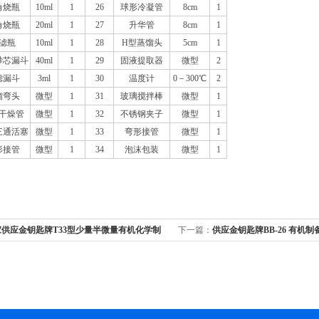
角烧瓶
10ml
1
26
球形冷凝管
8cm
1
角烧瓶
20ml
1
27
升华管
8cm
1
滤瓶
10ml
1
28
H
型蒸馏头
5cm
1
砂芯漏斗
40ml
1
29
固液提取器
微型
2
滤漏斗
3ml
1
30
温度计
0
－300℃
2
馏弯头
微型
1
31
玻璃搅拌棒
微型
1
干燥管
微型
1
32
不锈钢夹子
微型
1
三通活塞
微型
1
33
弯形接管
微型
1
形接管
微型
1
34
泡沫包装
微型
1
家供应金钥匙牌T33型少量半微量有机化学制
下一篇：
供应金钥匙牌BB-26 有机制