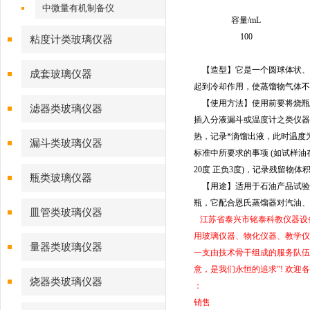
中微量有机制备仪
容量/mL
100
粘度计类玻璃仪器
【造型】它是一个圆球体状、
成套玻璃仪器
起到冷却作用，使蒸馏物气体不
【使用方法】使用前要将
烧瓶
滤器类玻璃仪器
插入分液
漏斗
或温度计之类仪器
热，记录*滴馏出液，此时温度
漏斗类玻璃仪器
标准中所要求的事项 (如试样
20度 正负3度)，记录残留
瓶类玻璃仪器
【用途】适用于石油产品试验
瓶，它配合恩氏
蒸馏器
对汽油、
皿管类玻璃仪器
江苏省泰兴市铭泰科教仪器设
用玻璃仪器、物化仪器、教学仪
量器类玻璃仪器
一支由技术骨干组成的服务队伍
意，是我们永恒的追求”! 欢迎
烧器类玻璃仪器
：
销售