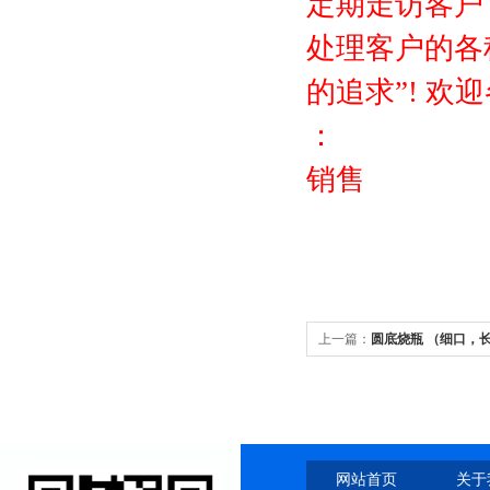
定期走访客户
处理客户的各
的追求”! 欢
：
销售
上一篇：
圆底烧瓶 （细口，长颈） 
neck flask 规格,造型,用途,
网站首页
关于